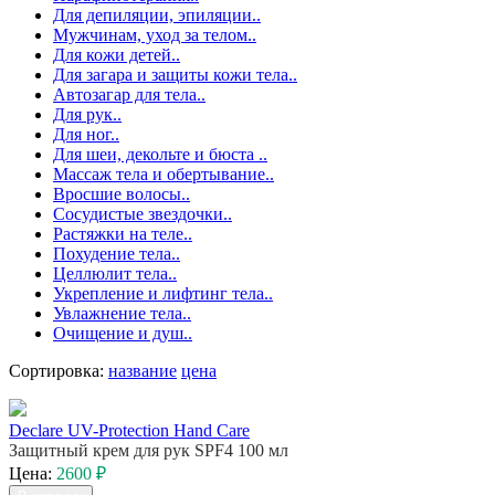
Для депиляции, эпиляции..
Мужчинам, уход за телом..
Для кожи детей..
Для загара и защиты кожи тела..
Автозагар для тела..
Для рук..
Для ног..
Для шеи, декольте и бюста ..
Массаж тела и обертывание..
Вросшие волосы..
Сосудистые звездочки..
Растяжки на теле..
Похудение тела..
Целлюлит тела..
Укрепление и лифтинг тела..
Увлажнение тела..
Очищение и душ..
Сортировка:
название
цена
Declare UV-Protection Hand Care
Защитный крем для рук SPF4 100 мл
Цена:
2600 ₽