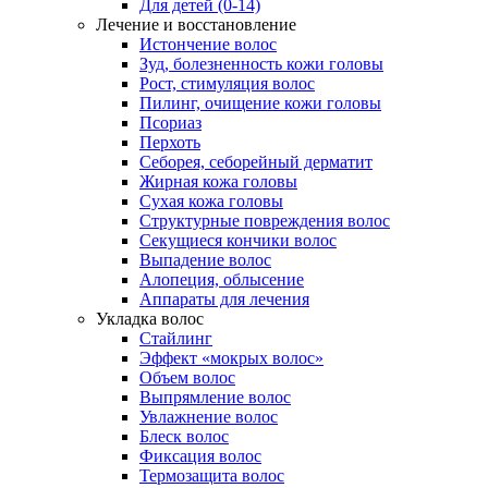
Для детей (0-14)
Лечение и восстановление
Истончение волос
Зуд, болезненность кожи головы
Рост, стимуляция волос
Пилинг, очищение кожи головы
Псориаз
Перхоть
Себорея, себорейный дерматит
Жирная кожа головы
Сухая кожа головы
Структурные повреждения волос
Секущиеся кончики волос
Выпадение волос
Алопеция, облысение
Аппараты для лечения
Укладка волос
Стайлинг
Эффект «мокрых волос»
Объем волос
Выпрямление волос
Увлажнение волос
Блеск волос
Фиксация волос
Термозащита волос