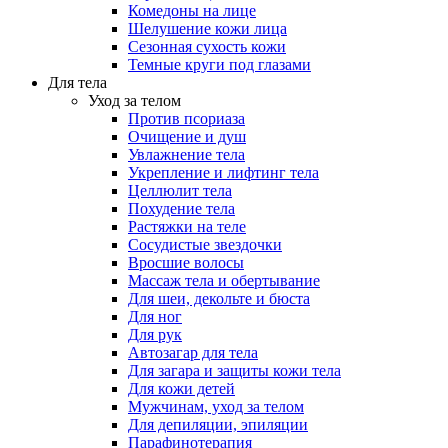
Комедоны на лице
Шелушение кожи лица
Сезонная сухость кожи
Темные круги под глазами
Для тела
Уход за телом
Против псориаза
Очищение и душ
Увлажнение тела
Укрепление и лифтинг тела
Целлюлит тела
Похудение тела
Растяжки на теле
Сосудистые звездочки
Вросшие волосы
Массаж тела и обертывание
Для шеи, декольте и бюста
Для ног
Для рук
Автозагар для тела
Для загара и защиты кожи тела
Для кожи детей
Мужчинам, уход за телом
Для депиляции, эпиляции
Парафинотерапия