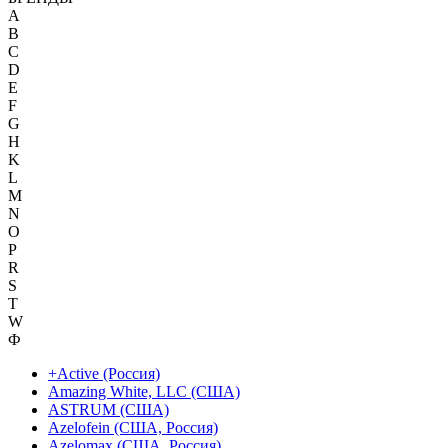
A
B
C
D
E
F
G
H
K
L
M
N
O
P
R
S
T
W
Ф
+Active (Россия)
Amazing White, LLC (США)
ASTRUM (США)
Azelofein (США, Россия)
Azelomax (США, Россия)