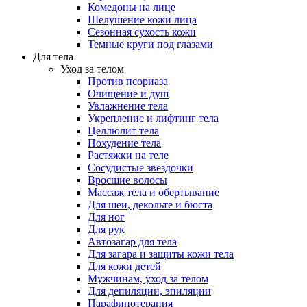
Комедоны на лице
Шелушение кожи лица
Сезонная сухость кожи
Темные круги под глазами
Для тела
Уход за телом
Против псориаза
Очищение и душ
Увлажнение тела
Укрепление и лифтинг тела
Целлюлит тела
Похудение тела
Растяжки на теле
Сосудистые звездочки
Вросшие волосы
Массаж тела и обертывание
Для шеи, декольте и бюста
Для ног
Для рук
Автозагар для тела
Для загара и защиты кожи тела
Для кожи детей
Мужчинам, уход за телом
Для депиляции, эпиляции
Парафинотерапия