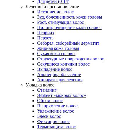
Для детей (0-14)
Лечение и восстановление
Истончение волос
Зуд, болезненность кожи головы
Рост, стимуляция волос
Пилинг, очищение кожи головы
Псориаз
Перхоть
Себорея, себорейный дерматит
Жирная кожа головы
Сухая кожа головы
Структурные повреждения волос
Секущиеся кончики волос
Выпадение волос
Алопеция, облысение
Аппараты для лечения
Укладка волос
Стайлинг
Эффект «мокрых волос»
Объем волос
Выпрямление волос
Увлажнение волос
Блеск волос
Фиксация волос
Термозащита волос