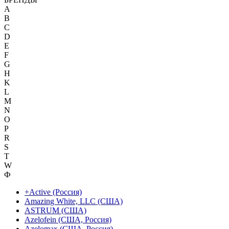
A
B
C
D
E
F
G
H
K
L
M
N
O
P
R
S
T
W
Ф
+Active (Россия)
Amazing White, LLC (США)
ASTRUM (США)
Azelofein (США, Россия)
Azelomax (США, Россия)