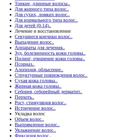
Тонкие, длинные волосы..
Для жирного типа волос..
Для сухих, ломких волос..
Для нормального типа волос..
Для детей (0-14)..
Лечение и восстановление
Секущиеся кончики волос..
Выпадение волос..
Аппараты для лечения..
Зуд, болезненность кожи головы..
Пилинг, очищение кожи головы..
Псориаз..
Алопеция, облысение..
Структурные повреждения волос..
Сухая кожа головы..
Жирная кожа головы..
Себорея, себорейный дерматит..
Перхоть..
Рост, стимуляция волос..
Истончение волос..
Укладка волос
Объем волос..
Выпрямление волос..
Увлажнение волос..
Фиксация волос..