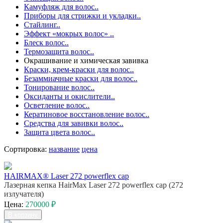
Камуфляж для волос..
Приборы для стрижки и укладки..
Стайлинг..
Эффект «мокрых волос» ..
Блеск волос..
Термозащита волос..
Окрашивание и химическая завивка
Краски, крем-краски для волос..
Безаммиачные краски для волос..
Тонирование волос..
Оксиданты и окислители..
Осветление волос..
Кератиновое восстановление волос..
Средства для завивки волос..
Защита цвета волос..
Сортировка:
название
цена
HAIRMAX® Laser 272 powerflex cap
Лазерная кепка HairMax Laser 272 powerflex cap (272
излучателя)
Цена:
270000 ₽
В корзину