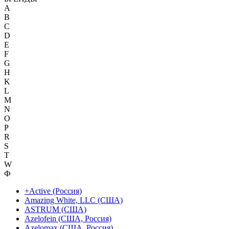
A
B
C
D
E
F
G
H
K
L
M
N
O
P
R
S
T
W
Ф
+Active (Россия)
Amazing White, LLC (США)
ASTRUM (США)
Azelofein (США, Россия)
Azelomax (США, Россия)