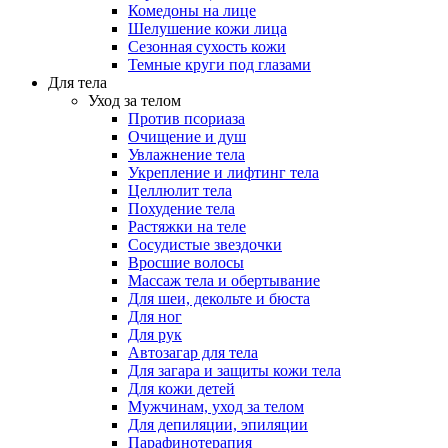
Комедоны на лице
Шелушение кожи лица
Сезонная сухость кожи
Темные круги под глазами
Для тела
Уход за телом
Против псориаза
Очищение и душ
Увлажнение тела
Укрепление и лифтинг тела
Целлюлит тела
Похудение тела
Растяжки на теле
Сосудистые звездочки
Вросшие волосы
Массаж тела и обертывание
Для шеи, декольте и бюста
Для ног
Для рук
Автозагар для тела
Для загара и защиты кожи тела
Для кожи детей
Мужчинам, уход за телом
Для депиляции, эпиляции
Парафинотерапия