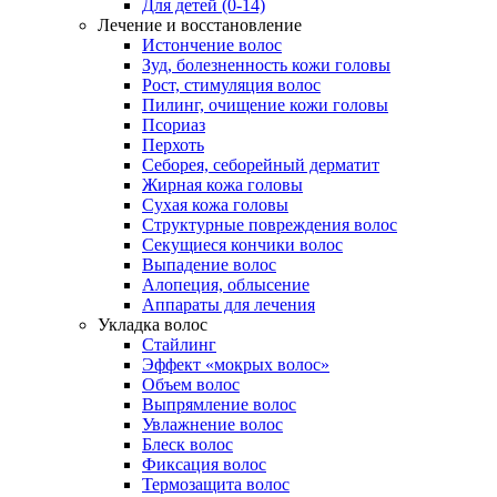
Для детей (0-14)
Лечение и восстановление
Истончение волос
Зуд, болезненность кожи головы
Рост, стимуляция волос
Пилинг, очищение кожи головы
Псориаз
Перхоть
Себорея, себорейный дерматит
Жирная кожа головы
Сухая кожа головы
Структурные повреждения волос
Секущиеся кончики волос
Выпадение волос
Алопеция, облысение
Аппараты для лечения
Укладка волос
Стайлинг
Эффект «мокрых волос»
Объем волос
Выпрямление волос
Увлажнение волос
Блеск волос
Фиксация волос
Термозащита волос