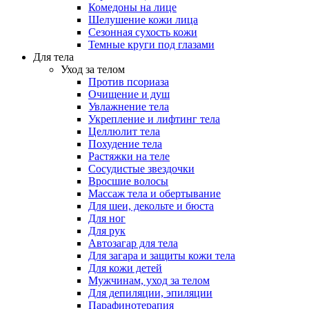
Комедоны на лице
Шелушение кожи лица
Сезонная сухость кожи
Темные круги под глазами
Для тела
Уход за телом
Против псориаза
Очищение и душ
Увлажнение тела
Укрепление и лифтинг тела
Целлюлит тела
Похудение тела
Растяжки на теле
Сосудистые звездочки
Вросшие волосы
Массаж тела и обертывание
Для шеи, декольте и бюста
Для ног
Для рук
Автозагар для тела
Для загара и защиты кожи тела
Для кожи детей
Мужчинам, уход за телом
Для депиляции, эпиляции
Парафинотерапия