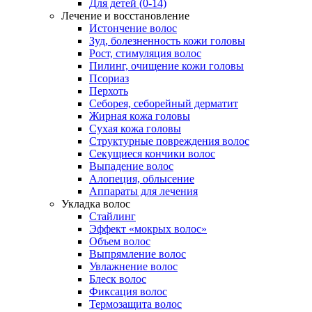
Для детей (0-14)
Лечение и восстановление
Истончение волос
Зуд, болезненность кожи головы
Рост, стимуляция волос
Пилинг, очищение кожи головы
Псориаз
Перхоть
Себорея, себорейный дерматит
Жирная кожа головы
Сухая кожа головы
Структурные повреждения волос
Секущиеся кончики волос
Выпадение волос
Алопеция, облысение
Аппараты для лечения
Укладка волос
Стайлинг
Эффект «мокрых волос»
Объем волос
Выпрямление волос
Увлажнение волос
Блеск волос
Фиксация волос
Термозащита волос