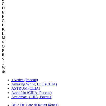
C
D
E
F
G
H
K
L
M
N
O
P
R
S
T
W
Ф
+Active (Россия)
Amazing White, LLC (США)
ASTRUM (США)
Azelofein (США, Россия)
Azelomax (США, Россия)
Belle Dr. Care (Южная Корея)