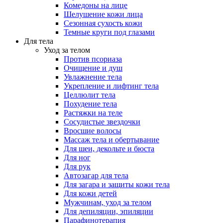
Комедоны на лице
Шелушение кожи лица
Сезонная сухость кожи
Темные круги под глазами
Для тела
Уход за телом
Против псориаза
Очищение и душ
Увлажнение тела
Укрепление и лифтинг тела
Целлюлит тела
Похудение тела
Растяжки на теле
Сосудистые звездочки
Вросшие волосы
Массаж тела и обертывание
Для шеи, декольте и бюста
Для ног
Для рук
Автозагар для тела
Для загара и защиты кожи тела
Для кожи детей
Мужчинам, уход за телом
Для депиляции, эпиляции
Парафинотерапия