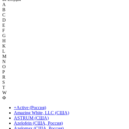
A
B
C
D
E
F
G
H
K
L
M
N
O
P
R
S
T
W
Ф
+Active (Россия)
Amazing White, LLC (США)
ASTRUM (США)
Azelofein (США, Россия)
Azelomax (США, Россия)