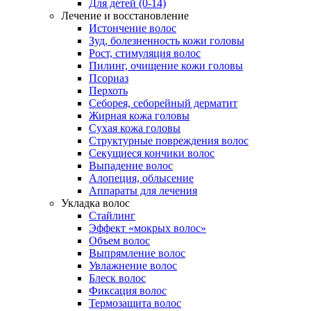
Для детей (0-14)
Лечение и восстановление
Истончение волос
Зуд, болезненность кожи головы
Рост, стимуляция волос
Пилинг, очищение кожи головы
Псориаз
Перхоть
Себорея, себорейный дерматит
Жирная кожа головы
Сухая кожа головы
Структурные повреждения волос
Секущиеся кончики волос
Выпадение волос
Алопеция, облысение
Аппараты для лечения
Укладка волос
Стайлинг
Эффект «мокрых волос»
Объем волос
Выпрямление волос
Увлажнение волос
Блеск волос
Фиксация волос
Термозащита волос