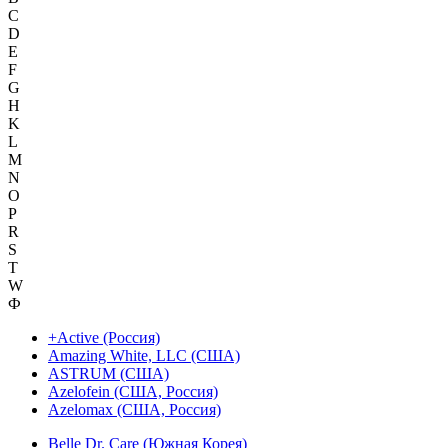
C
D
E
F
G
H
K
L
M
N
O
P
R
S
T
W
Ф
+Active (Россия)
Amazing White, LLC (США)
ASTRUM (США)
Azelofein (США, Россия)
Azelomax (США, Россия)
Belle Dr. Care (Южная Корея)