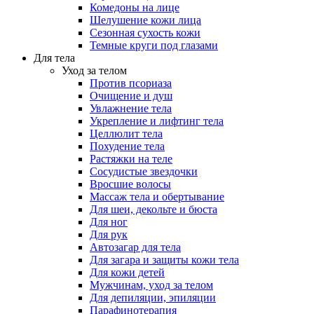
Комедоны на лице
Шелушение кожи лица
Сезонная сухость кожи
Темные круги под глазами
Для тела
Уход за телом
Против псориаза
Очищение и душ
Увлажнение тела
Укрепление и лифтинг тела
Целлюлит тела
Похудение тела
Растяжки на теле
Сосудистые звездочки
Вросшие волосы
Массаж тела и обертывание
Для шеи, декольте и бюста
Для ног
Для рук
Автозагар для тела
Для загара и защиты кожи тела
Для кожи детей
Мужчинам, уход за телом
Для депиляции, эпиляции
Парафинотерапия