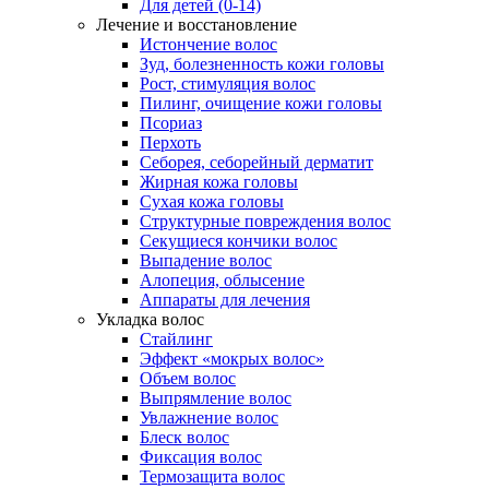
Для детей (0-14)
Лечение и восстановление
Истончение волос
Зуд, болезненность кожи головы
Рост, стимуляция волос
Пилинг, очищение кожи головы
Псориаз
Перхоть
Себорея, себорейный дерматит
Жирная кожа головы
Сухая кожа головы
Структурные повреждения волос
Секущиеся кончики волос
Выпадение волос
Алопеция, облысение
Аппараты для лечения
Укладка волос
Стайлинг
Эффект «мокрых волос»
Объем волос
Выпрямление волос
Увлажнение волос
Блеск волос
Фиксация волос
Термозащита волос