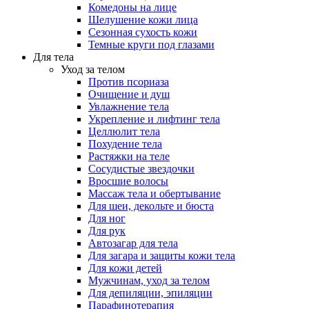
Комедоны на лице
Шелушение кожи лица
Сезонная сухость кожи
Темные круги под глазами
Для тела
Уход за телом
Против псориаза
Очищение и душ
Увлажнение тела
Укрепление и лифтинг тела
Целлюлит тела
Похудение тела
Растяжки на теле
Сосудистые звездочки
Вросшие волосы
Массаж тела и обертывание
Для шеи, декольте и бюста
Для ног
Для рук
Автозагар для тела
Для загара и защиты кожи тела
Для кожи детей
Мужчинам, уход за телом
Для депиляции, эпиляции
Парафинотерапия