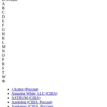
A
B
C
D
E
F
G
H
K
L
M
N
O
P
R
S
T
W
Ф
+Active (Россия)
Amazing White, LLC (США)
ASTRUM (США)
Azelofein (США, Россия)
Azelomax (США, Россия)