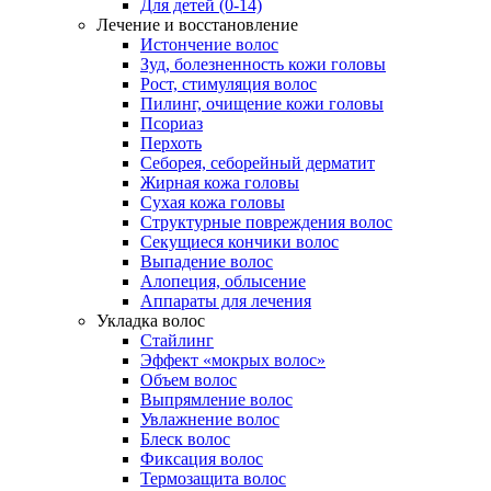
Для детей (0-14)
Лечение и восстановление
Истончение волос
Зуд, болезненность кожи головы
Рост, стимуляция волос
Пилинг, очищение кожи головы
Псориаз
Перхоть
Себорея, себорейный дерматит
Жирная кожа головы
Сухая кожа головы
Структурные повреждения волос
Секущиеся кончики волос
Выпадение волос
Алопеция, облысение
Аппараты для лечения
Укладка волос
Стайлинг
Эффект «мокрых волос»
Объем волос
Выпрямление волос
Увлажнение волос
Блеск волос
Фиксация волос
Термозащита волос