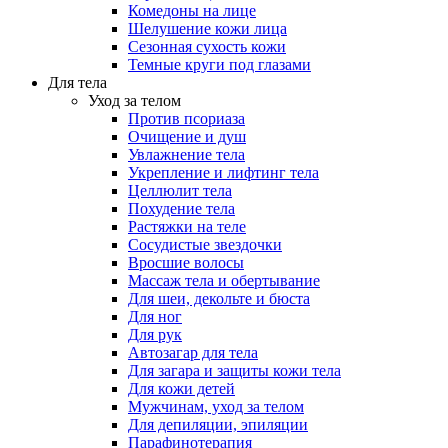
Комедоны на лице
Шелушение кожи лица
Сезонная сухость кожи
Темные круги под глазами
Для тела
Уход за телом
Против псориаза
Очищение и душ
Увлажнение тела
Укрепление и лифтинг тела
Целлюлит тела
Похудение тела
Растяжки на теле
Сосудистые звездочки
Вросшие волосы
Массаж тела и обертывание
Для шеи, декольте и бюста
Для ног
Для рук
Автозагар для тела
Для загара и защиты кожи тела
Для кожи детей
Мужчинам, уход за телом
Для депиляции, эпиляции
Парафинотерапия