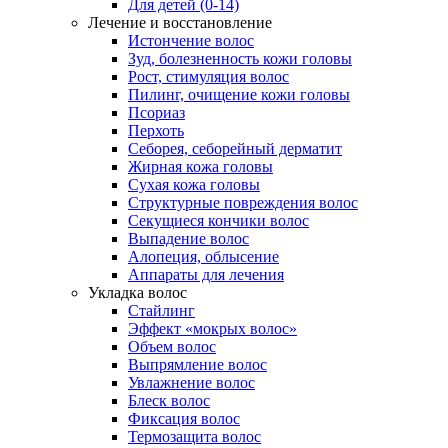
Для детей (0-14)
Лечение и восстановление
Истончение волос
Зуд, болезненность кожи головы
Рост, стимуляция волос
Пилинг, очищение кожи головы
Псориаз
Перхоть
Себорея, себорейный дерматит
Жирная кожа головы
Сухая кожа головы
Структурные повреждения волос
Секущиеся кончики волос
Выпадение волос
Алопеция, облысение
Аппараты для лечения
Укладка волос
Стайлинг
Эффект «мокрых волос»
Объем волос
Выпрямление волос
Увлажнение волос
Блеск волос
Фиксация волос
Термозащита волос