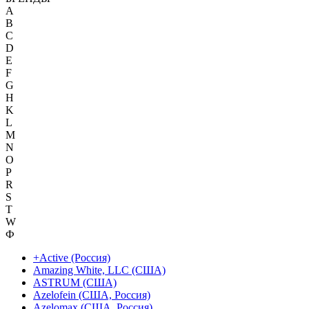
A
B
C
D
E
F
G
H
K
L
M
N
O
P
R
S
T
W
Ф
+Active (Россия)
Amazing White, LLC (США)
ASTRUM (США)
Azelofein (США, Россия)
Azelomax (США, Россия)