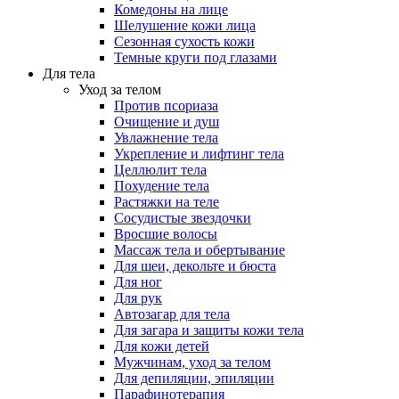
Комедоны на лице
Шелушение кожи лица
Сезонная сухость кожи
Темные круги под глазами
Для тела
Уход за телом
Против псориаза
Очищение и душ
Увлажнение тела
Укрепление и лифтинг тела
Целлюлит тела
Похудение тела
Растяжки на теле
Сосудистые звездочки
Вросшие волосы
Массаж тела и обертывание
Для шеи, декольте и бюста
Для ног
Для рук
Автозагар для тела
Для загара и защиты кожи тела
Для кожи детей
Мужчинам, уход за телом
Для депиляции, эпиляции
Парафинотерапия