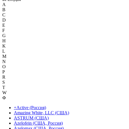
A
B
C
D
E
F
G
H
K
L
M
N
O
P
R
S
T
W
Ф
+Active (Россия)
Amazing White, LLC (США)
ASTRUM (США)
Azelofein (США, Россия)
Azelomax (США, Россия)