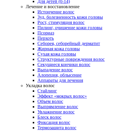
Для детей (0-14)
Лечение и восстановление
Истончение волос
Зуд, болезненность кожи головы
Рост, стимуляция волос
Пилинг, очищение кожи головы
Псориаз
Перхоть
Себорея, себорейный дерматит
Жирная кожа головы
Сухая кожа головы
Структурные повреждения волос
Секущиеся кончики волос
Выпадение волос
Алопеция, облысение
Аппараты для лечения
Укладка волос
Стайлинг
Эффект «мокрых волос»
Объем волос
Выпрямление волос
Увлажнение волос
Блеск волос
Фиксация волос
Термозащита волос