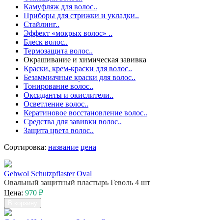
Камуфляж для волос..
Приборы для стрижки и укладки..
Стайлинг..
Эффект «мокрых волос» ..
Блеск волос..
Термозащита волос..
Окрашивание и химическая завивка
Краски, крем-краски для волос..
Безаммиачные краски для волос..
Тонирование волос..
Оксиданты и окислители..
Осветление волос..
Кератиновое восстановление волос..
Средства для завивки волос..
Защита цвета волос..
Сортировка:
название
цена
Gehwol Schutzpflaster Oval
Овальный защитный пластырь Геволь 4 шт
Цена:
970 ₽
В корзину