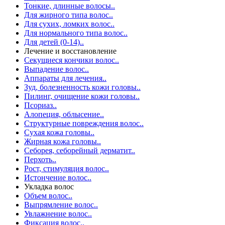
Тонкие, длинные волосы..
Для жирного типа волос..
Для сухих, ломких волос..
Для нормального типа волос..
Для детей (0-14)..
Лечение и восстановление
Секущиеся кончики волос..
Выпадение волос..
Аппараты для лечения..
Зуд, болезненность кожи головы..
Пилинг, очищение кожи головы..
Псориаз..
Алопеция, облысение..
Структурные повреждения волос..
Сухая кожа головы..
Жирная кожа головы..
Себорея, себорейный дерматит..
Перхоть..
Рост, стимуляция волос..
Истончение волос..
Укладка волос
Объем волос..
Выпрямление волос..
Увлажнение волос..
Фиксация волос..