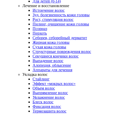
Для детей (0-14)
Лечение и восстановление
Истончение волос
Зуд, болезненность кожи головы
Рост, стимуляция волос
Пилинг, очищение кожи головы
Псориаз
Перхоть
Себорея, себорейный дерматит
Жирная кожа головы
Сухая кожа головы
Структурные повреждения волос
Секущиеся кончики волос
Выпадение волос
Алопеция, облысение
Аппараты для лечения
Укладка волос
Стайлинг
Эффект «мокрых волос»
Объем волос
Выпрямление волос
Увлажнение волос
Блеск волос
Фиксация волос
Термозащита волос