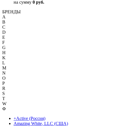
на сумму
0 руб.
БРЕНДЫ
A
B
C
D
E
F
G
H
K
L
M
N
O
P
R
S
T
W
Ф
+Active (Россия)
Amazing White, LLC (США)