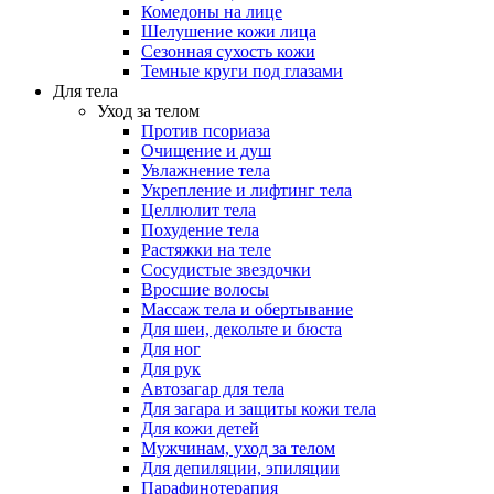
Комедоны на лице
Шелушение кожи лица
Сезонная сухость кожи
Темные круги под глазами
Для тела
Уход за телом
Против псориаза
Очищение и душ
Увлажнение тела
Укрепление и лифтинг тела
Целлюлит тела
Похудение тела
Растяжки на теле
Сосудистые звездочки
Вросшие волосы
Массаж тела и обертывание
Для шеи, декольте и бюста
Для ног
Для рук
Автозагар для тела
Для загара и защиты кожи тела
Для кожи детей
Мужчинам, уход за телом
Для депиляции, эпиляции
Парафинотерапия